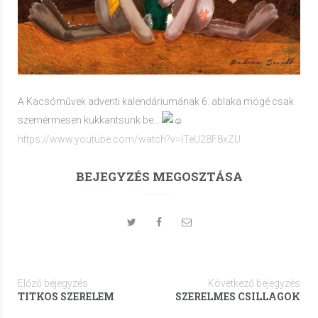
A Kacsóművek adventi kalendáriumának 6. ablaka mögé csak
szemérmesen kukkantsunk be…
https://www.youtube.com/watch?v=lTeU28F8xZU
BEJEGYZÉS MEGOSZTÁSA
Előző bejegyzés
Következő bejegyzés
TITKOS SZERELEM
SZERELMES CSILLAGOK