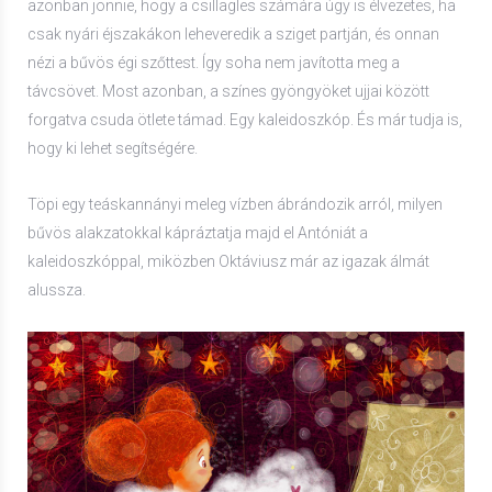
azonban jönnie, hogy a csillagles számára úgy is élvezetes, ha
csak nyári éjszakákon leheveredik a sziget partján, és onnan
nézi a bűvös égi szőttest. Így soha nem javította meg a
távcsövet. Most azonban, a színes gyöngyöket ujjai között
forgatva csuda ötlete támad. Egy kaleidoszkóp. És már tudja is,
hogy ki lehet segítségére.
Töpi egy teáskannányi meleg vízben ábrándozik arról, milyen
bűvös alakzatokkal kápráztatja majd el Antóniát a
kaleidoszkóppal, miközben Oktáviusz már az igazak álmát
alussza.