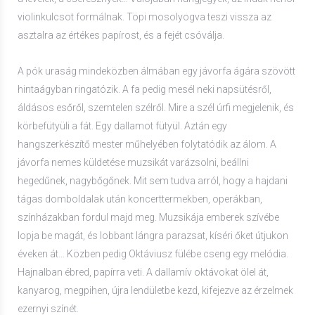
violinkulcsot formálnak. Töpi mosolyogva teszi vissza az
asztalra az értékes papírost, és a fejét csóválja.
A pók uraság mindeközben álmában egy jávorfa ágára szövött
hintaágyban ringatózik. A fa pedig mesél neki napsütésről,
áldásos esőről, szemtelen szélről. Mire a szél úrfi megjelenik, és
körbefütyüli a fát. Egy dallamot fütyül. Aztán egy
hangszerkészítő mester műhelyében folytatódik az álom. A
jávorfa nemes küldetése muzsikát varázsolni, beállni
hegedűnek, nagybőgőnek. Mit sem tudva arról, hogy a hajdani
tágas domboldalak után koncerttermekben, operákban,
színházakban fordul majd meg. Muzsikája emberek szívébe
lopja be magát, és lobbant lángra parazsat, kíséri őket útjukon
éveken át… Közben pedig Oktáviusz fülébe cseng egy melódia.
Hajnalban ébred, papírra veti. A dallamív oktávokat ölel át,
kanyarog, megpihen, újra lendületbe kezd, kifejezve az érzelmek
ezernyi színét.