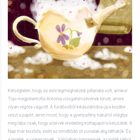
Kétségtelen, hogy az este legmeghatóbb pillanata volt, amikor
Töpi megpillantotta Antónia vizsgahímzésének tervét, amire
olyan régóta vágyott. A fürdővízből kikászálódva újra kezébe
veszi a papírt, amin most, hogy a gyertyafény hátulról világítja
meg látja csak, hogy a tervek eredetileg kottapapírra készültek. A
Nap már kiszívta, ezért az ismétlődő öt vonalak alig láthatók. És
a levelek, a cseresznyék… Valójában hangjegyek, az indák néhol