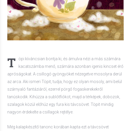
T
öpi kíváncsian bontja ki, és ámulva nézi a más számára
kacatszámba menő, számára azonban igenis kincset érő
apróságokat. A csillogó gyöngyöket nézegetve mosolyra derül
az arca. Aki ismeri Töpit, tudja, hogy ez olyan mosoly, ami belül
szárnyaló fantáziáról, ezerrel pörgő fogaskerekekről
tanúskodik. Kihúzza a sublótfiókot, majd a térképek, dobozok,
szalagok közül előhúz egy fura kis távcsövet. Töpit mindig
nagyon érdekelte a csillagok rejtélye.
Még kalapkészítő tanonc korában kapta ezt a távcsövet