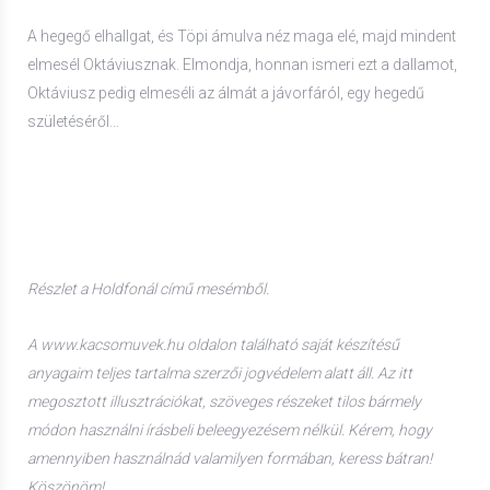
A hegegő elhallgat, és Töpi ámulva néz maga elé, majd mindent
elmesél Oktáviusznak. Elmondja, honnan ismeri ezt a dallamot,
Oktáviusz pedig elmeséli az álmát a jávorfáról, egy hegedű
születéséről…
Részlet a Holdfonál című mesémből.
A www.kacsomuvek.hu oldalon található saját készítésű
anyagaim teljes tartalma szerzői jogvédelem alatt áll. Az itt
megosztott illusztrációkat, szöveges részeket tilos bármely
módon használni írásbeli beleegyezésem nélkül. Kérem, hogy
amennyiben használnád valamilyen formában, keress bátran!
Köszönöm!