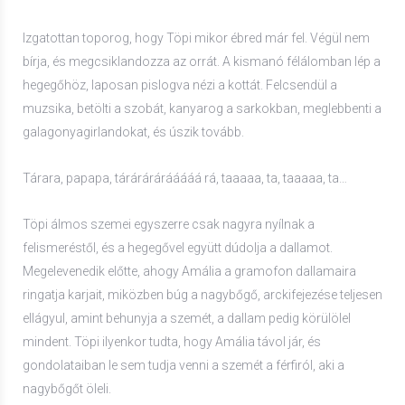
Izgatottan toporog, hogy Töpi mikor ébred már fel. Végül nem
bírja, és megcsiklandozza az orrát. A kismanó félálomban lép a
hegegőhöz, laposan pislogva nézi a kottát. Felcsendül a
muzsika, betölti a szobát, kanyarog a sarkokban, meglebbenti a
galagonyagirlandokat, és úszik tovább.
Tárara, papapa, tárárárárááááá rá, taaaaa, ta, taaaaa, ta…
Töpi álmos szemei egyszerre csak nagyra nyílnak a
felismeréstől, és a hegegővel együtt dúdolja a dallamot.
Megelevenedik előtte, ahogy Amália a gramofon dallamaira
ringatja karjait, miközben búg a nagybőgő, arckifejezése teljesen
ellágyul, amint behunyja a szemét, a dallam pedig körülölel
mindent. Töpi ilyenkor tudta, hogy Amália távol jár, és
gondolataiban le sem tudja venni a szemét a férfiról, aki a
nagybőgőt öleli.