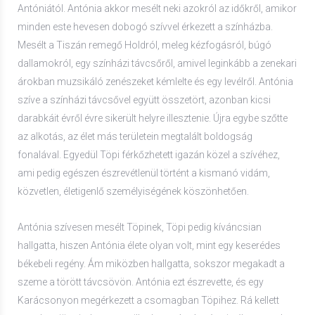
Antóniától. Antónia akkor mesélt neki azokról az időkről, amikor
minden este hevesen dobogó szívvel érkezett a színházba.
Mesélt a Tiszán remegő Holdról, meleg kézfogásról, búgó
dallamokról, egy színházi távcsőről, amivel leginkább a zenekari
árokban muzsikáló zenészeket kémlelte és egy levélről. Antónia
szíve a színházi távcsővel együtt összetört, azonban kicsi
darabkáit évről évre sikerült helyre illesztenie. Újra egybe szőtte
az alkotás, az élet más területein megtalált boldogság
fonalával. Egyedül Töpi férkőzhetett igazán közel a szívéhez,
ami pedig egészen észrevétlenül történt a kismanó vidám,
közvetlen, életigenlő személyiségének köszönhetően.
Antónia szívesen mesélt Töpinek, Töpi pedig kíváncsian
hallgatta, hiszen Antónia élete olyan volt, mint egy keserédes
békebeli regény. Ám miközben hallgatta, sokszor megakadt a
szeme a törött távcsövön. Antónia ezt észrevette, és egy
Karácsonyon megérkezett a csomagban Töpihez. Rá kellett