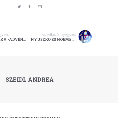
egyzés
Következő bejegyzés
ANGYALKA -ADVENT 21.
NYUSZKÓ ÉS HÓEMBER - ADVENT 23.
SZEIDL ANDREA