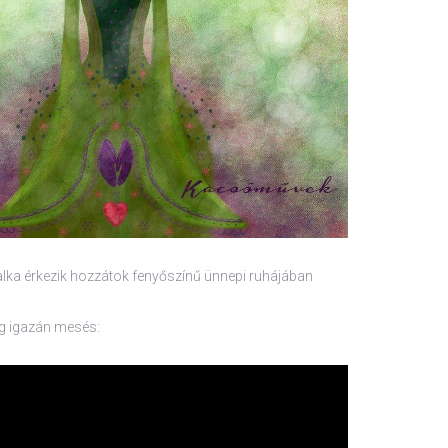
lka érkezik hozzátok fenyőszínű ünnepi ruhájában
g igazán mesés: