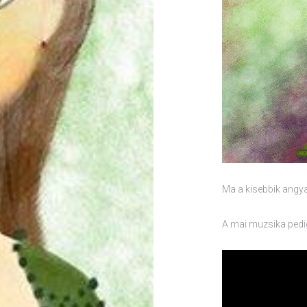
Ma a kisebbik angya
A mai muzsika pedi