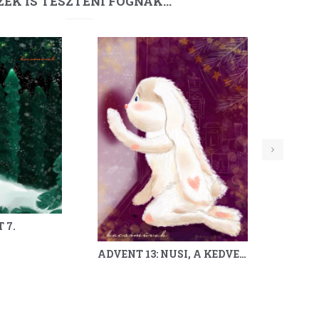
ZEK IS TESZTENI FOGNAK…
 7.
ADVENT 13: NUSI, A KEDVES NYUSZILÁNY