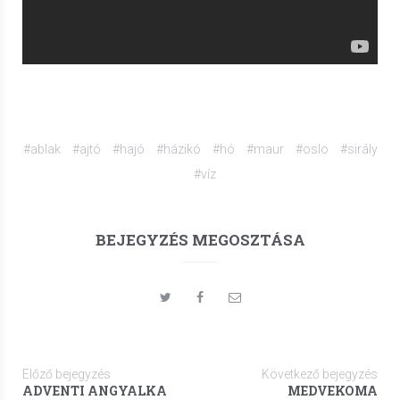
#ablak
#ajtó
#hajó
#házikó
#hó
#maur
#oslo
#sirály
#víz
BEJEGYZÉS MEGOSZTÁSA
Előző bejegyzés
Következő bejegyzés
ADVENTI ANGYALKA
MEDVEKOMA