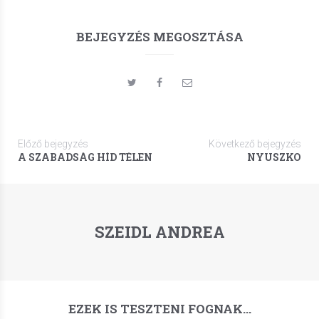
BEJEGYZÉS MEGOSZTÁSA
Előző bejegyzés
Következő bejegyzés
A SZABADSÁG HÍD TÉLEN
NYUSZKÓ
SZEIDL ANDREA
EZEK IS TESZTENI FOGNAK…