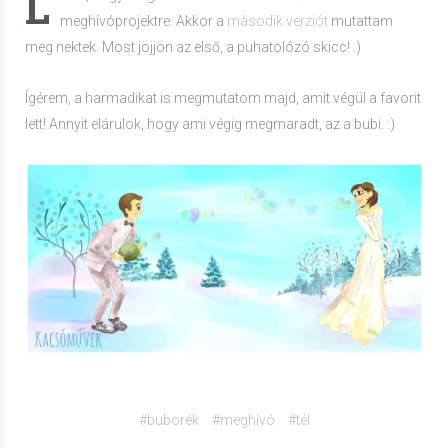
L
meghívóprojektre. Akkor a
második verziót
mutattam
meg nektek. Most jöjjön az első, a puhatolózó skicc! :)
Ígérem, a harmadikat is megmutatom majd, amit végül a favorit
lett! Annyit elárulok, hogy ami végig megmaradt, az a bubi. :)
#buborék
#meghívó
#tél