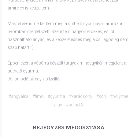
amire én is készültem.
Másfél éve ismerkedtem meg a süthető gyurmával, ami azon
nyomban megtetszett. Szerintem nagyon érdekes, és jól
használható anyag, és a képzeletednek még a csillagos ég sem
szab határt! :)
Éppen ezért a vásárra készült tárgyak mindegyikén megjelent a
süthető gyurma.
Jöjjön belőlük egy kis ízelítő!
#angyalka
#fimo
#gyurma
#karácsony
#kori
#polymer
clay
#süthető
BEJEGYZÉS MEGOSZTÁSA