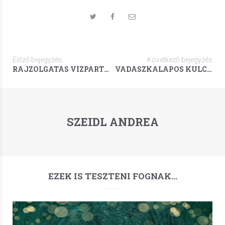
Előző bejegyzés
Következő bejegyzés
RAJZOLGATÁS VÍZPARTON
VADÁSZKALAPOS KULCSTARTÓ
SZEIDL ANDREA
EZEK IS TESZTENI FOGNAK…